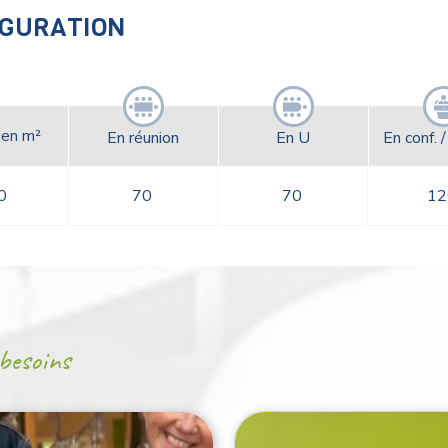
IGURATION
 en m²
En réunion
En U
En conf. 
0
70
70
12
besoins