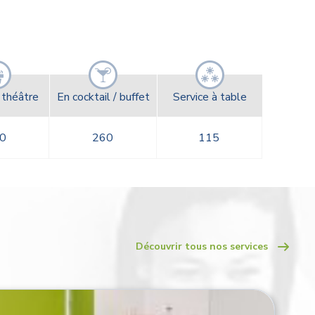
/ théâtre
En cocktail / buffet
Service à table
0
260
115
Découvrir tous nos services