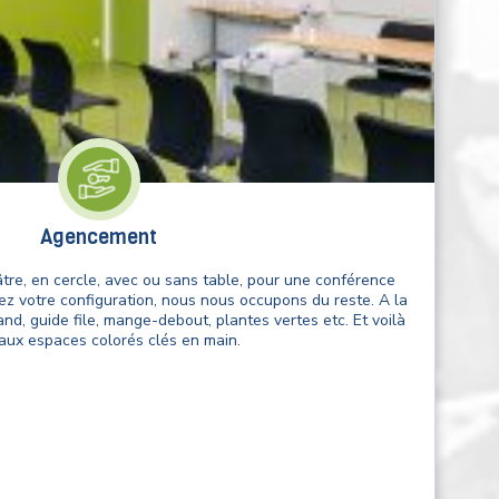
Agencement
âtre, en cercle, avec ou sans table, pour une conférence
ssez votre configuration, nous nous occupons du reste. A la
v
d, guide file, mange-debout, plantes vertes etc. Et voilà
aux espaces colorés clés en main.
c