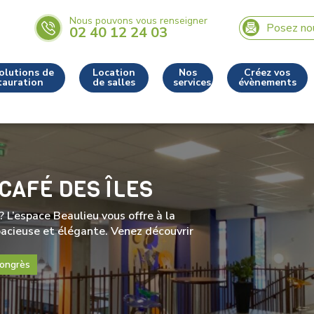
Nous pouvons vous renseigner
Posez no
02 40 12 24 03
olutions de
Location
Nos
Créez vos
tauration
de salles
services
évènements
CAFÉ DES ÎLES
 L’espace Beaulieu vous offre à la
spacieuse et élégante. Venez découvrir
ongrès