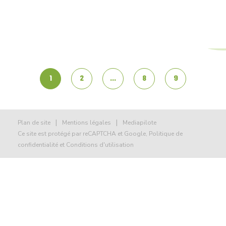
Reserver un
espace
ARCHIVES :
SOLUTIONS
1
2
…
8
9
|
|
Plan de site
Mentions légales
Mediapilote
Ce site est protégé par reCAPTCHA et Google,
Politique de
confidentialité
et
Conditions d'utilisation